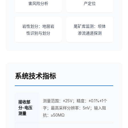
害风险分析
产定位
岩性划分：地层岩
尾矿库监测：坝体
性识别与划分
渗流通道探测
系统技术指标
测量范围：±25V；精度：±0.1%±1个
接收部
分-电压
字；最高采样分辨率：5nV；输入阻
测量
抗：≥50MΩ