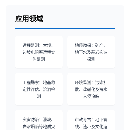
应用领域
远程监测：大坝、
地质勘探：矿产、
边坡电阻率远程实
地下水及基岩构造
时监测
探测
工程勘察：地基稳
环境监测：污染扩
定性评估、溶洞检
散、盐碱化及海水
测
入侵追踪
灾害防治：滑坡、
市政考古：地下管
岩溶塌陷等地质灾
线、遗址及文化遗