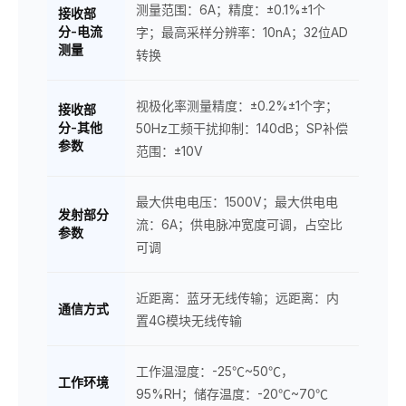
测量范围：6A；精度：±0.1%±1个
接收部
分-电流
字；最高采样分辨率：10nA；32位AD
测量
转换
视极化率测量精度：±0.2%±1个字；
接收部
分-其他
50Hz工频干扰抑制：140dB；SP补偿
参数
范围：±10V
最大供电电压：1500V；最大供电电
发射部分
流：6A；供电脉冲宽度可调，占空比
参数
可调
近距离：蓝牙无线传输；远距离：内
通信方式
置4G模块无线传输
工作温湿度：-25℃~50℃，
工作环境
95%RH；储存温度：-20℃~70℃